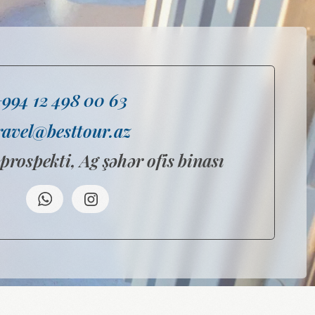
Ag şəhər ofis binası
tün turizm istiqamətləri
pulyar istiqamətlər