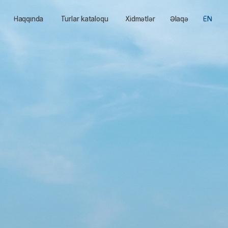
qında
Turlar kataloqu
Xidmətlər
Əlaqə
EN