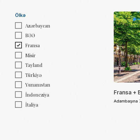
Azərbaycan
BƏƏ
Fransa
Misir
Tayland
Türkiyə
Yunanıstan
Fransa + Belçi
İndoneziya
Adambaşına 720€-
İtaliya