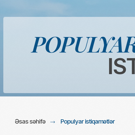
POPULYAR
IST
Əsas səhifə
Populyar istiqamətlər
Ölkə