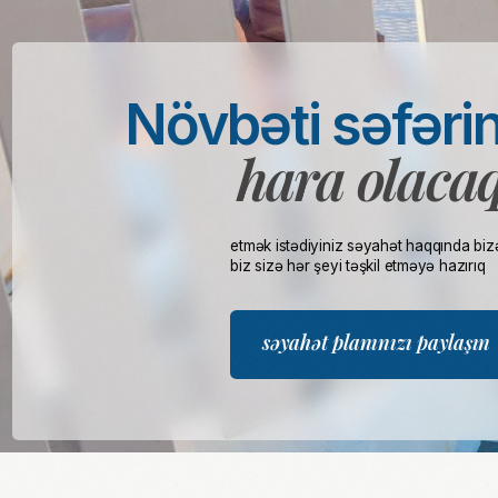
etmək istədiyiniz səyahət haqqında bizə danışın
biz sizə hər şeyi təşkil etməyə hazırıq
səyahət planınızı paylaşın
"Best Tour” Tez Turun Səlahiyyətli Agentliyidir