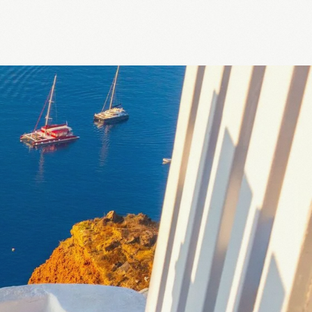
8 00 63
tour.az