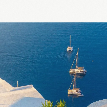
+994 12 49
travel@best