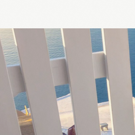
Növbəti səfəriniz
hara olacaq?