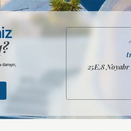
25E,8 Noyabr prospekti, 
,
Haqqında
Bü
Xidmətlər
Po
Go to the English version