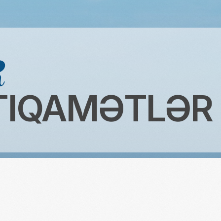
IQAMƏTLƏR